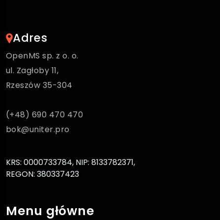
Adres
OpenMS sp. z o. o.
ul. Zagłoby 11,
Rzeszów 35-304
(+48) 690 470 470
bok@uniter.pro
KRS: 0000733784, NIP: 8133782371,
REGON: 380337423
Menu główne