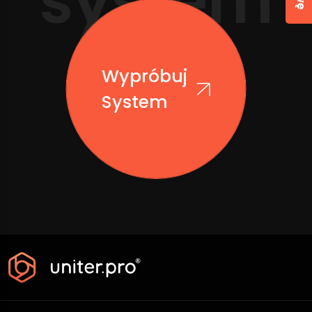
system
Wypróbuj
System