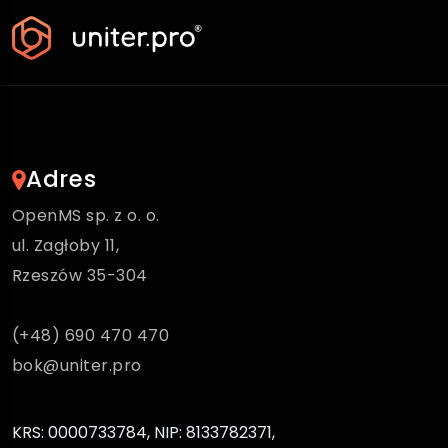
Adres
OpenMS sp. z o. o.
ul. Zagłoby 11,
Rzeszów 35-304
(+48) 690 470 470
bok@uniter.pro
KRS: 0000733784, NIP: 8133782371,