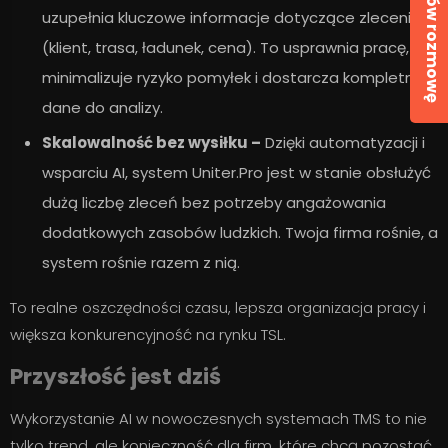
Umów rozmowę
uzupełnia kluczowe informacje dotyczące zlecenia
(klient, trasa, ładunek, cena). To usprawnia pracę,
minimalizuje ryzyko pomyłek i dostarcza kompletne
dane do analizy.
Skalowalność bez wysiłku –
Dzięki automatyzacji i
wsparciu AI, system Uniter.Pro jest w stanie obsłużyć
dużą liczbę zleceń bez potrzeby angażowania
dodatkowych zasobów ludzkich. Twoja firma rośnie, a
system rośnie razem z nią.
To realne oszczędności czasu, lepsza organizacja pracy i
większa konkurencyjność na rynku TSL.
Przyszłość jest dziś
Wykorzystanie AI w nowoczesnych systemach TMS to nie
tylko trend, ale konieczność dla firm, które chcą pozostać